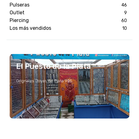
Pulseras
46
Outlet
9
Piercing
60
Los más vendidos
10
El Puesto de la Plata
Orignales Joyas de Plata 925