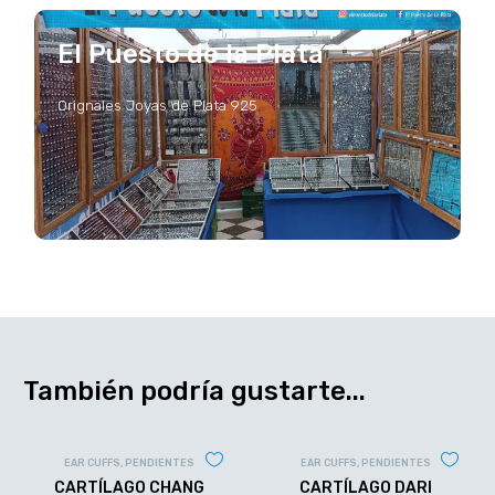
El Puesto de la Plata
Orignales Joyas de Plata 925
También podría gustarte...
EAR CUFFS
,
PENDIENTES
EAR CUFFS
,
PENDIENTES
CARTÍLAGO CHANG
CARTÍLAGO DARI