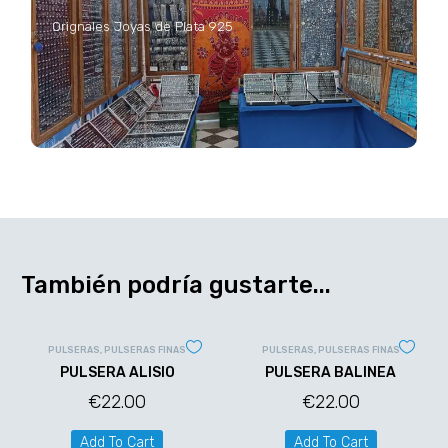
Orignales Joyas de Plata 925
También podría gustarte...
PULSERAS
,
PULSERAS FINAS
PULSERAS
,
PULSERAS FINAS
PULSERA ALISIO
PULSERA BALINEA
€
22.00
€
22.00
Add To Cart
Add To Cart