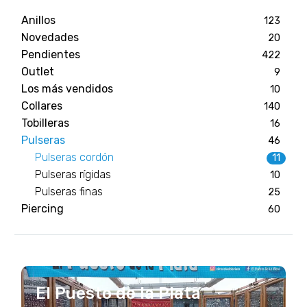
Anillos
123
Novedades
20
Pendientes
422
Outlet
9
Los más vendidos
10
Collares
140
Tobilleras
16
Pulseras
46
Pulseras cordón
11
Pulseras rígidas
10
Pulseras finas
25
Piercing
60
El Puesto de la Plata