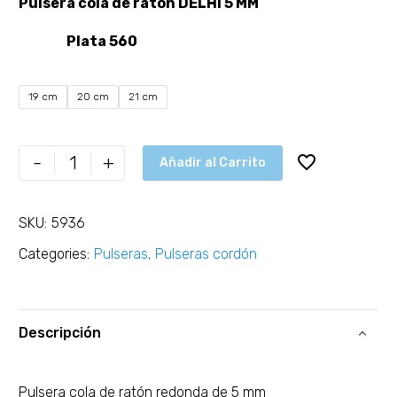
Pulsera cola de ratón DELHI 5 MM
Plata 560
19 cm
20 cm
21 cm
-
+
Añadir al Carrito
SKU:
5936
Categories:
Pulseras
,
Pulseras cordón
Descripción
Pulsera cola de ratón redonda de 5 mm