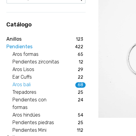
Catálogo
Anillos
123
Pendientes
422
Aros formas
65
Pendientes zirconitas
12
Aros Lisos
29
Ear Cuffs
22
Aros bali
68
Trepadores
25
Pendientes con
24
formas
Aros hindúes
54
Pendientes piedras
25
Pendientes Mini
112