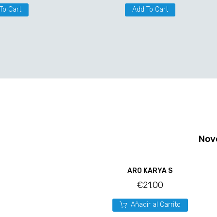
To Cart
Add To Cart
Nov
ARO KARYA S
€
21.00
Añadir al Carrito