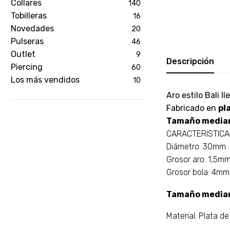
Collares
140
Tobilleras
16
Novedades
20
Pulseras
46
Outlet
9
Descripción
Piercing
60
Los más vendidos
10
Aro estilo Bali l
Fabricado en
pl
Tamaño media
CARACTERISTIC
El Puesto de la
Diámetro: 30mm
Grosor aro: 1,5m
Plata
Grosor bola: 4mm
Orignales Joyas de Plata 925
Tamaño media
Material: Plata d