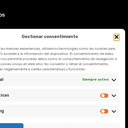
os
Gestionar consentimiento
Devoluciones
r las mejores experiencias, utilizamos tecnologías como las cookies para
 Frecuentes
o acceder a la información del dispositivo. El consentimiento de estas
 nos permitirá procesar datos como el comportamiento de navegación o
caciones únicas en este sitio. No consentir o retirar el consentimiento,
l
r negativamente a ciertas características y funciones.
e Privacidad
al
Siempre activo
y Condiciones
ticas
ng