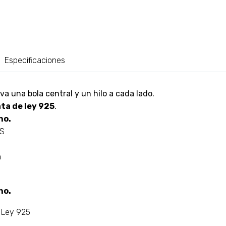
Especificaciones
leva una bola central y un hilo a cada lado.
ata de ley 925
.
no.
AS
m
no.
e Ley 925