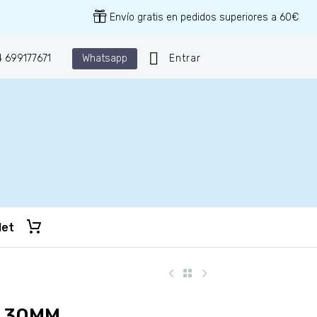
Envío gratis en pedidos superiores a 60€
Whatsapp
 699177671
Entrar
let
O 30MM