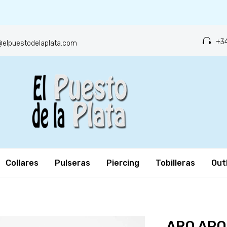
+34
o@elpuestodelaplata.com
Collares
Pulseras
Piercing
Tobilleras
Out
ARO AP