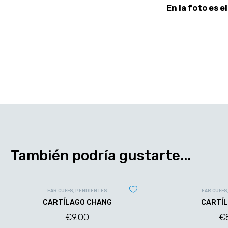
En la foto es el
También podría gustarte...
EAR CUFFS
,
PENDIENTES
EAR CUFFS
CARTÍLAGO CHANG
CARTÍL
€
9.00
€