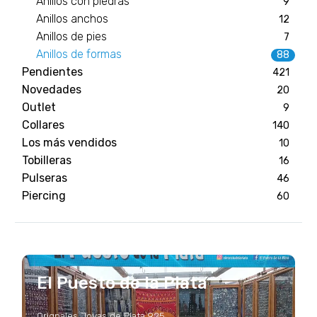
Anillos con piedras
9
Anillos anchos
12
Anillos de pies
7
Anillos de formas
88
Pendientes
421
Novedades
20
Outlet
9
Collares
140
Los más vendidos
10
Tobilleras
16
Pulseras
46
Piercing
60
El Puesto de la Plata
Orignales Joyas de Plata 925