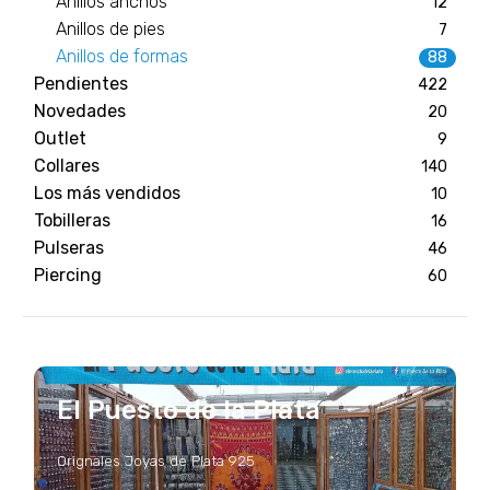
Anillos anchos
12
Anillos de pies
7
Anillos de formas
88
Pendientes
422
Novedades
20
Outlet
9
Collares
140
Los más vendidos
10
Tobilleras
16
Pulseras
46
Piercing
60
El Puesto de la Plata
Orignales Joyas de Plata 925