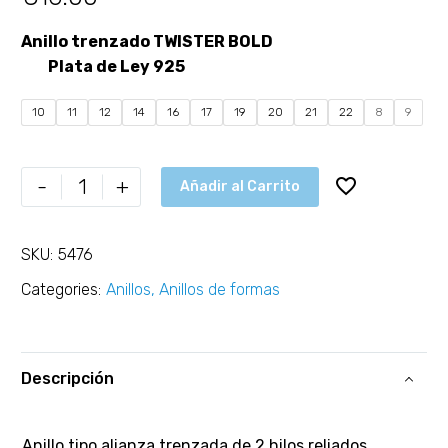
Anillo trenzado TWISTER BOLD
Plata de Ley 925
10
11
12
14
16
17
19
20
21
22
8
9
-
+
Añadir al Carrito
SKU:
5476
Categories:
Anillos
,
Anillos de formas
Descripción
Anillo tipo alianza trenzada de 2 hilos reliados.