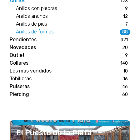
Anillos
123
Anillos con piedras
9
Anillos anchos
12
Anillos de pies
7
Anillos de formas
88
Pendientes
421
Novedades
20
Outlet
9
Collares
140
Los más vendidos
10
Tobilleras
16
Pulseras
46
Piercing
60
El Puesto de la Plata