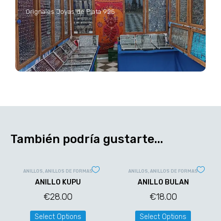
Orignales Joyas de Plata 925
También podría gustarte...
ANILLOS
,
ANILLOS DE FORMAS
ANILLOS
,
ANILLOS DE FORMAS
ANILLO KUPU
ANILLO BULAN
€
28.00
€
18.00
Select Options
Select Options