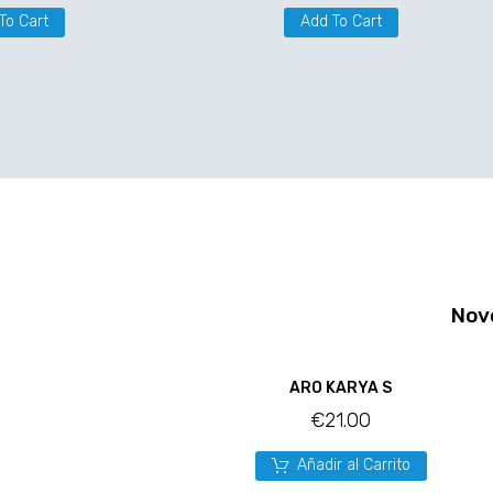
To Cart
Add To Cart
Nov
ARO KARYA S
€
21.00
Añadir al Carrito