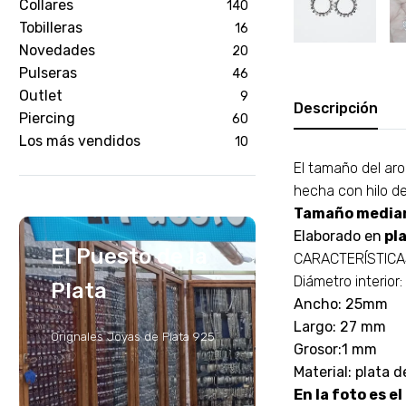
Collares
140
Tobilleras
16
Novedades
20
Pulseras
46
Outlet
9
Descripción
Piercing
60
Los más vendidos
10
El tamaño del aro
hecha con hilo d
Tamaño media
Elaborado en
pla
El Puesto de la
CARACTERÍSTIC
Diámetro interior
Plata
Ancho: 25mm
Largo: 27 mm
Orignales Joyas de Plata 925
Grosor:1 mm
Material: plata d
En la foto es el