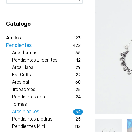
Catálogo
Anillos
123
Pendientes
422
Aros formas
65
Pendientes zirconitas
12
Aros Lisos
29
Ear Cuffs
22
Aros bali
68
Trepadores
25
Pendientes con
24
formas
Aros hindúes
54
Pendientes piedras
25
Pendientes Mini
112