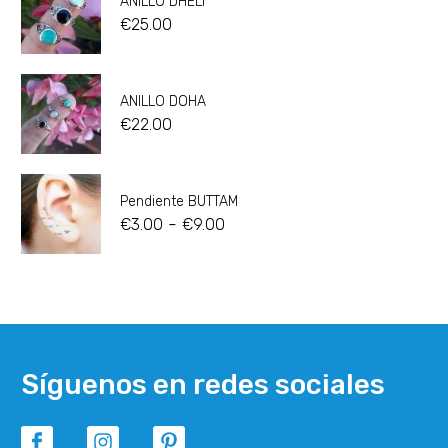
ANILLO DHELI
€
25.00
ANILLO DOHA
€
22.00
Pendiente BUTTAM
-
€
3.00
€
9.00
Síguenos en redes sociales