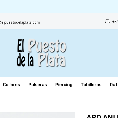
+34
o@elpuestodelaplata.com
Collares
Pulseras
Piercing
Tobilleras
Out
ARO ANU