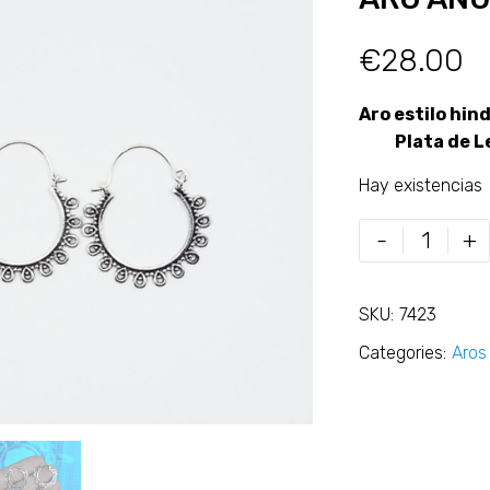
€
28.00
Aro estilo hi
Plata de Le
Hay existencias
-
+
SKU:
7423
Categories:
Aros