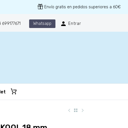
Envío gratis en pedidos superiores a 60€
Whatsapp
 699177671
Entrar
let
KOOL 18 mm