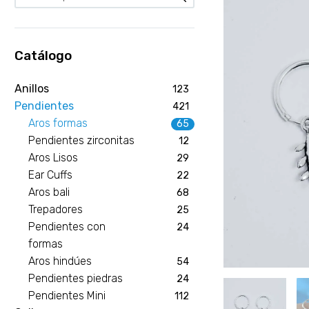
Catálogo
Anillos
123
Pendientes
421
Aros formas
65
Pendientes zirconitas
12
Aros Lisos
29
Ear Cuffs
22
Aros bali
68
Trepadores
25
Pendientes con
24
formas
Aros hindúes
54
Pendientes piedras
24
Pendientes Mini
112