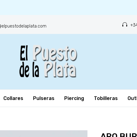
+34
o@elpuestodelaplata.com
Collares
Pulseras
Piercing
Tobilleras
Out
ARO BU