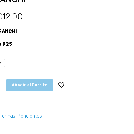
€
12.00
URANCHI
a 925
ta
Añadir al Carrito
 formas
,
Pendientes