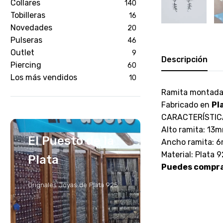
Collares
140
Tobilleras
16
Novedades
20
Pulseras
46
Outlet
9
Descripción
Piercing
60
Los más vendidos
10
Ramita montada 
Fabricado en
Pl
CARACTERÍSTIC
Alto ramita: 13
El Puesto de la
Ancho ramita: 
Material: Plata 
Plata
Puedes comprar
Orignales Joyas de Plata 925