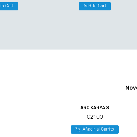
To Cart
Add To Cart
Nov
ARO KARYA S
€
21.00
Añadir al Carrito