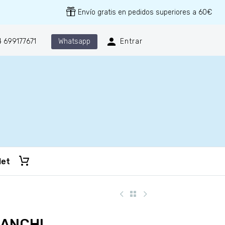
Envío gratis en pedidos superiores a 60€
Whatsapp
 699177671
Entrar
let
RANCHI