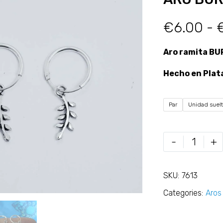
€
6.00
-
Aro ramita B
Hecho en Plat
Par
Unidad suel
-
+
SKU:
7613
Categories:
Aros