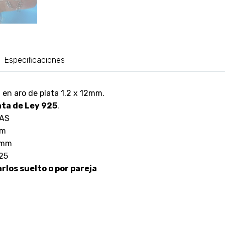
Especificaciones
en aro de plata 1.2 x 12mm.
ata de Ley 925
.
AS
mm
6mm
925
los suelto o por pareja