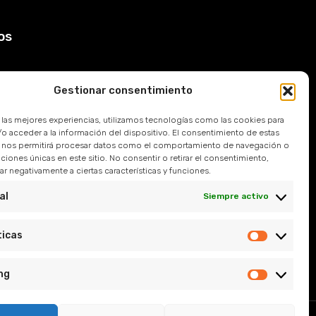
os
Gestionar consentimiento
Devoluciones
r las mejores experiencias, utilizamos tecnologías como las cookies para
 Frecuentes
o acceder a la información del dispositivo. El consentimiento de estas
 nos permitirá procesar datos como el comportamiento de navegación o
caciones únicas en este sitio. No consentir o retirar el consentimiento,
l
r negativamente a ciertas características y funciones.
e Privacidad
al
Siempre activo
y Condiciones
ticas
ng