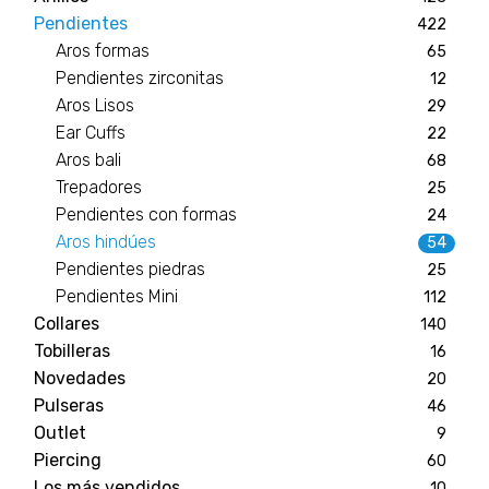
Pendientes
422
Aros formas
65
Pendientes zirconitas
12
Aros Lisos
29
Ear Cuffs
22
Aros bali
68
Trepadores
25
Pendientes con formas
24
Aros hindúes
54
Pendientes piedras
25
Pendientes Mini
112
Collares
140
Tobilleras
16
Novedades
20
Pulseras
46
Outlet
9
Piercing
60
Los más vendidos
10