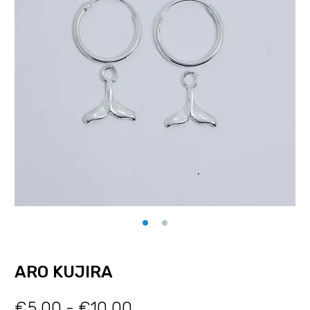
ARO KUJIRA
€
5.00
-
€
10.00