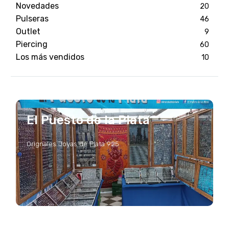
Novedades
20
Pulseras
46
Outlet
9
Piercing
60
Los más vendidos
10
El Puesto de la Plata
Orignales Joyas de Plata 925