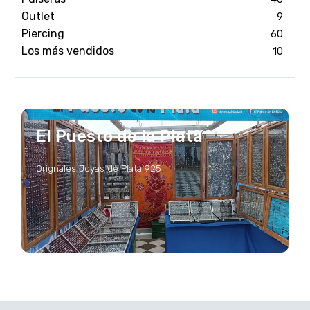
Outlet
9
Piercing
60
Los más vendidos
10
El Puesto de la Plata
Orignales Joyas de Plata 925