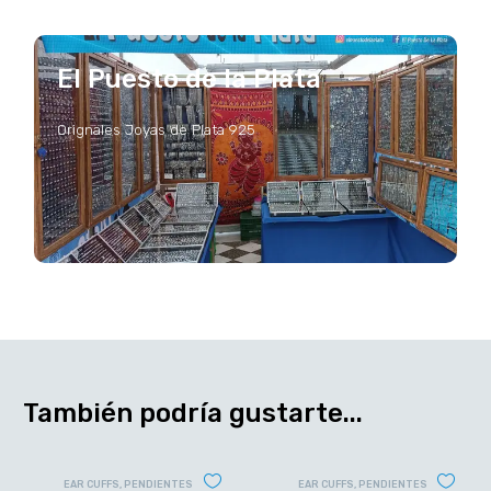
El Puesto de la Plata
Orignales Joyas de Plata 925
También podría gustarte...
EAR CUFFS
,
PENDIENTES
EAR CUFFS
,
PENDIENTES