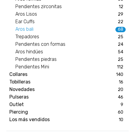
Pendientes zirconitas
12
Aros Lisos
29
Ear Cuffs
22
Aros bali
68
Trepadores
25
Pendientes con formas
24
Aros hindúes
54
Pendientes piedras
25
Pendientes Mini
112
Collares
140
Tobilleras
16
Novedades
20
Pulseras
46
Outlet
9
Piercing
60
Los más vendidos
10