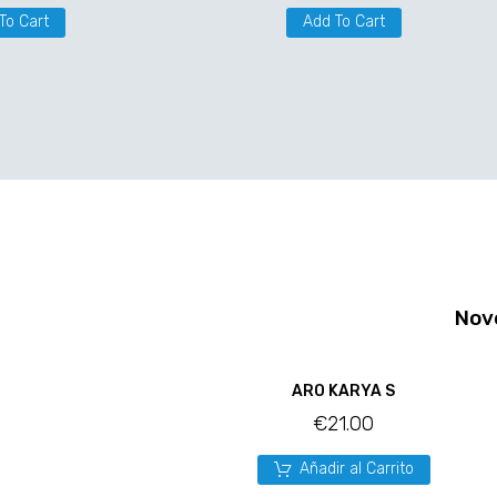
To Cart
Add To Cart
Nov
ARO KARYA S
€
21.00
Añadir al Carrito