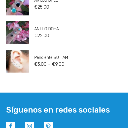
ANILLO DHELI
€
25.00
ANILLO DOHA
€
22.00
Pendiente BUTTAM
-
€
3.00
€
9.00
Síguenos en redes sociales