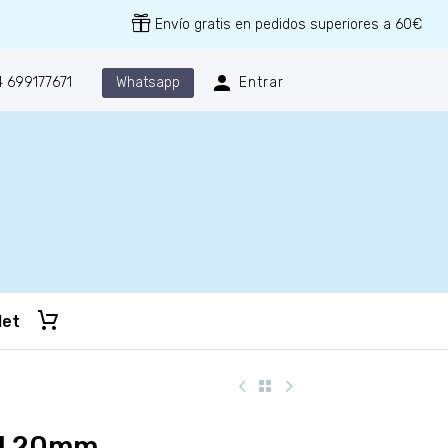
Envío gratis en pedidos superiores a 60€
Whatsapp
 699177671
Entrar
let
I 20mm