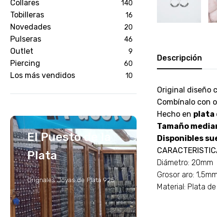
Collares
140
Tobilleras
16
Novedades
20
Pulseras
46
Outlet
9
Descripción
Piercing
60
Los más vendidos
10
Original diseño 
Combínalo con ot
Hecho en
plata
Tamaño media
El Puesto de la
Disponibles sue
CARACTERISTIC
Plata
Diámetro: 20mm
Grosor aro: 1,5m
Orignales Joyas de Plata 925
Material: Plata d