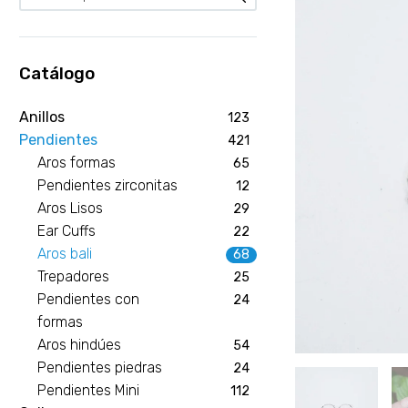
Catálogo
Anillos
123
Pendientes
421
Aros formas
65
Pendientes zirconitas
12
Aros Lisos
29
Ear Cuffs
22
Aros bali
68
Trepadores
25
Pendientes con
24
formas
Aros hindúes
54
Pendientes piedras
24
Pendientes Mini
112