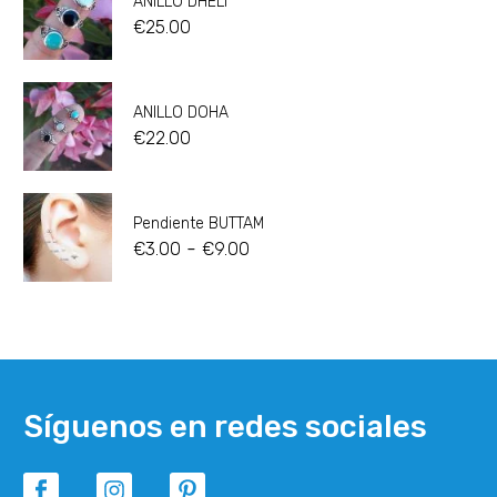
ANILLO DHELI
€
25.00
ANILLO DOHA
€
22.00
Pendiente BUTTAM
-
€
3.00
€
9.00
Síguenos en redes sociales