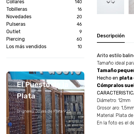
Collares
140
Tobilleras
16
Novedades
20
Pulseras
46
Outlet
9
Descripción
Piercing
60
Los más vendidos
10
Arito estilo bal
Tamaño ideal par
Tamaño peque
Hecho en
plata 
El Puesto de la
Cómpralos suel
CARACTERISTIC
Plata
Diámetro: 12mm
Grosor aro: 1,5m
Orignales Joyas de Plata 925
Material: Plata d
En la foto es el d