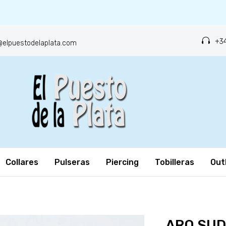
+34
o@elpuestodelaplata.com
Collares
Pulseras
Piercing
Tobilleras
Out
ARO SU