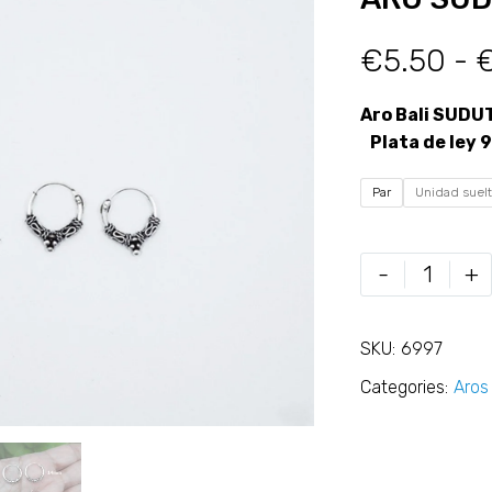
€
5.50
-
Aro Bali SUDU
Plata de ley 
Par
Unidad suel
-
+
SKU:
6997
Categories:
Aros 