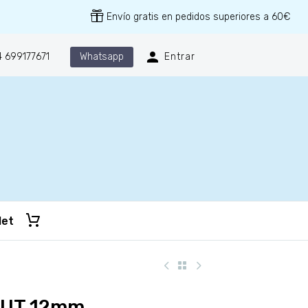
Envío gratis en pedidos superiores a 60€
Whatsapp
 699177671
Entrar
let
DUT 12mm