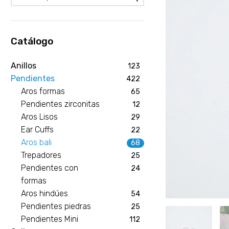
Catálogo
Anillos
123
Pendientes
422
Aros formas
65
Pendientes zirconitas
12
Aros Lisos
29
Ear Cuffs
22
Aros bali
68
Trepadores
25
Pendientes con
24
formas
Aros hindúes
54
Pendientes piedras
25
Pendientes Mini
112