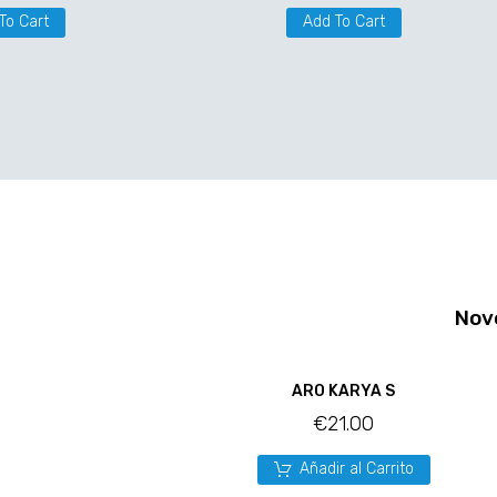
To Cart
Add To Cart
Nov
ARO KARYA S
€
21.00
Añadir al Carrito