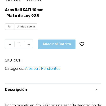
Aros Bali KATI 10mm
Plata de Ley 925
Par
Unidad suelta
-
+
Añadir al Carrito
SKU:
6811
Categories:
Aros bali
,
Pendientes
Descripción
Bonito modelo en Aro Bali con una sencilla decoración de