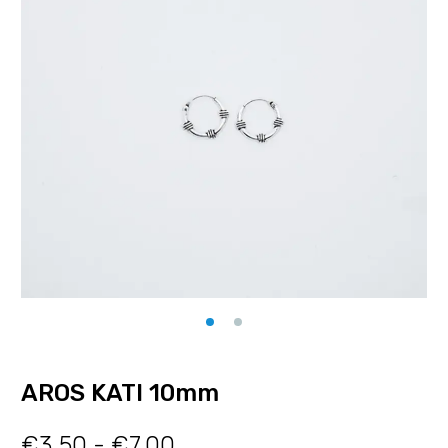
AROS KATI 10mm
€
3.50
-
€
7.00