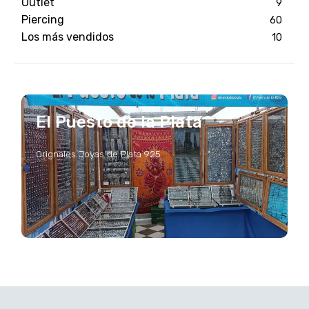
Outlet
9
Piercing
60
Los más vendidos
10
El Puesto de la Plata
Orignales Joyas de Plata 925