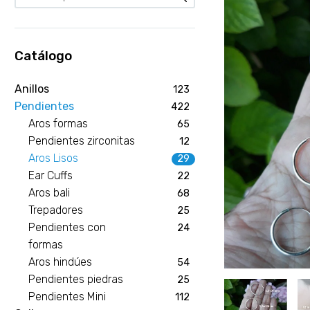
Catálogo
Anillos
123
Pendientes
422
Aros formas
65
Pendientes zirconitas
12
Aros Lisos
29
Ear Cuffs
22
Aros bali
68
Trepadores
25
Pendientes con
24
formas
Aros hindúes
54
Pendientes piedras
25
Pendientes Mini
112