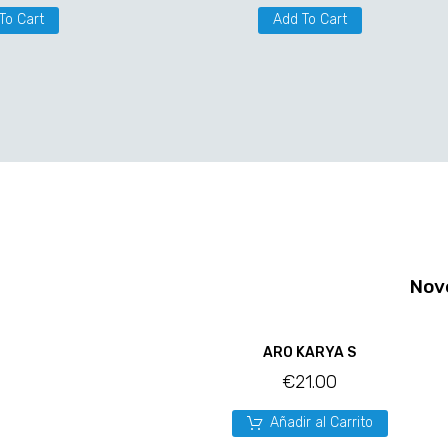
To Cart
Add To Cart
Nov
ARO KARYA S
€
21.00
Añadir al Carrito