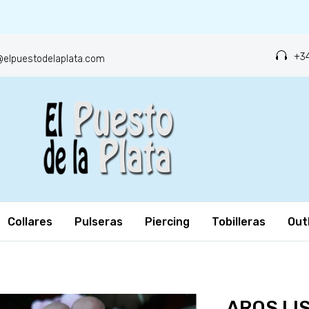
+34
o@elpuestodelaplata.com
Collares
Pulseras
Piercing
Tobilleras
Out
AROS LI