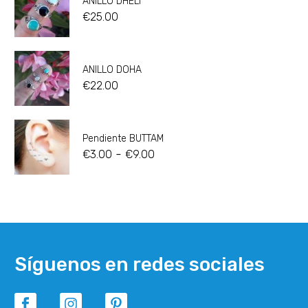
ANILLO DHELI
€
25.00
ANILLO DOHA
€
22.00
Pendiente BUTTAM
-
€
3.00
€
9.00
Síguenos en redes sociales