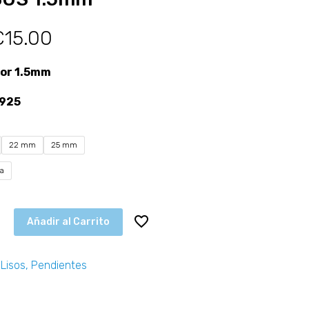
€
15.00
sor 1.5mm
 925
22 mm
25 mm
ta
Añadir al Carrito
 Lisos
,
Pendientes