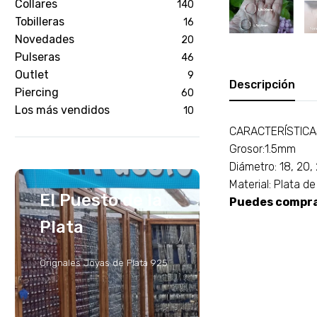
Collares
140
Tobilleras
16
Novedades
20
Pulseras
46
Outlet
9
Descripción
Piercing
60
Los más vendidos
10
CARACTERÍSTIC
Grosor:1.5mm
Diámetro: 18, 20
Material: Plata d
El Puesto de la
Puedes comprar
Plata
Orignales Joyas de Plata 925