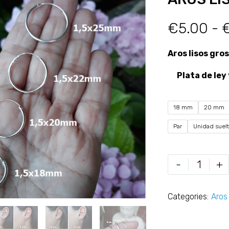
€
5.00
-
Aros lisos gro
Plata de ley
18 mm
20 mm
Par
Unidad suel
-
+
Categories:
Aros