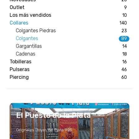
Outlet
9
Los más vendidos
10
Collares
140
Colgantes Piedras
23
Colgantes
89
Gargantillas
14
Cadenas
18
Tobilleras
16
Pulseras
46
Piercing
60
El Puesto de la Plata
Orignales Joyas de Plata 925