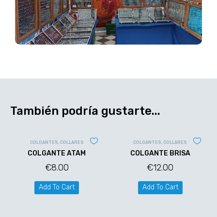
También podría gustarte...
COLGANTES
,
COLLARES
COLGANTES
,
COLLARES
COLGANTE ATAM
COLGANTE BRISA
€
8.00
€
12.00
Add To Cart
Add To Cart