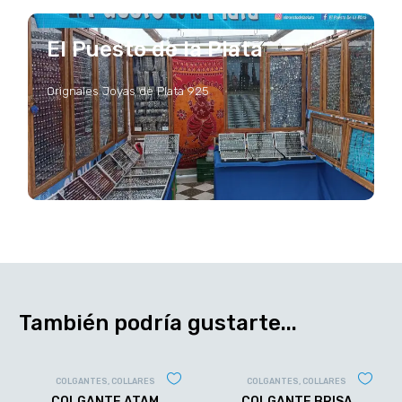
El Puesto de la Plata
Orignales Joyas de Plata 925
También podría gustarte...
COLGANTES
,
COLLARES
COLGANTES
,
COLLARES
COLGANTE ATAM
COLGANTE BRISA