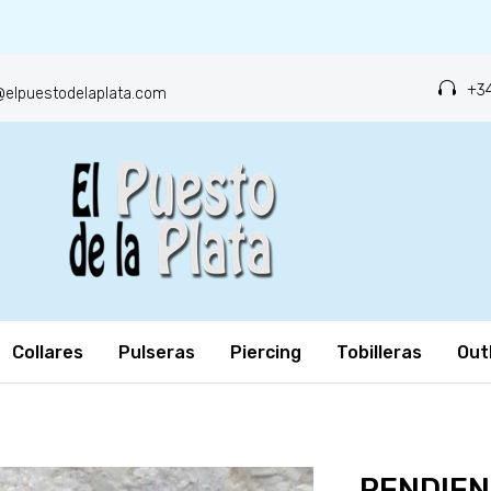
+34
o@elpuestodelaplata.com
Collares
Pulseras
Piercing
Tobilleras
Out
PENDIEN