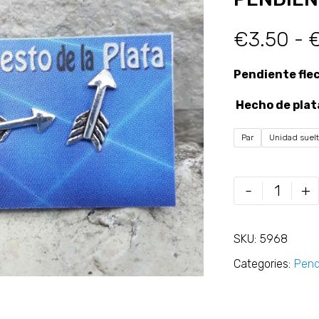
€
3.50
-
Pendiente fle
Hecho de plat
Par
Unidad suel
-
+
SKU:
5968
Categories:
Pend