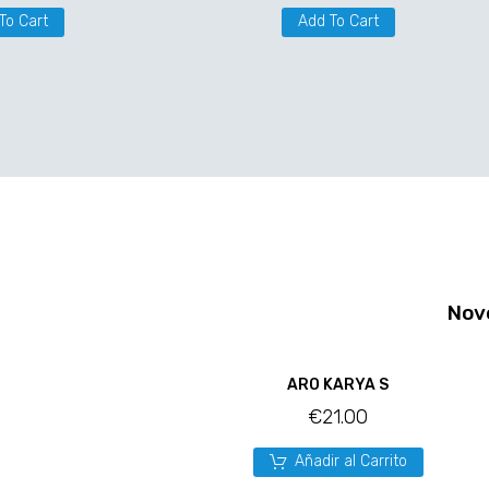
To Cart
Add To Cart
Nov
ARO KARYA S
€
21.00
Añadir al Carrito