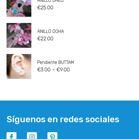
ANILLO DHELI
€
25.00
ANILLO DOHA
€
22.00
Pendiente BUTTAM
-
€
3.00
€
9.00
Síguenos en redes sociales