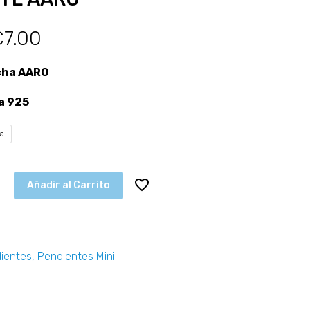
€
7.00
cha AARO
a 925
ta
Añadir al Carrito
ientes
,
Pendientes Mini