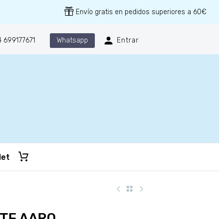
Envío gratis en pedidos superiores a 60€
Whatsapp
 699177671
Entrar
let
TE AARO