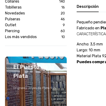
Collares
140
Descripción
Tobilleras
16
Novedades
20
Pulseras
46
Pequeño pendient
Outlet
9
Fabricado en
Pl
Piercing
60
CARACTERÍSTIC
Los más vendidos
10
Ancho: 3,5 mm
Largo: 10 mm
Material Plata 9
Puedes comprar
El Puesto de la
Plata
Orignales Joyas de Plata 925