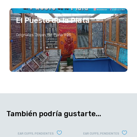
El Puesto de la Plata
Orignales Joyas de Plata 925
También podría gustarte...
EAR CUFFS
,
PENDIENTES
EAR CUFFS
,
PENDIENTES