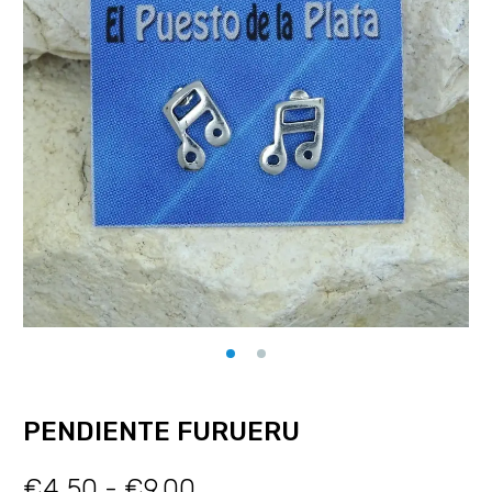
PENDIENTE FURUERU
€
4.50
-
€
9.00