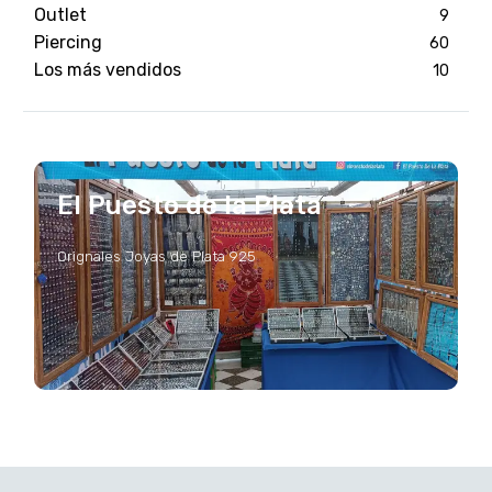
Outlet
9
Piercing
60
Los más vendidos
10
El Puesto de la Plata
Orignales Joyas de Plata 925