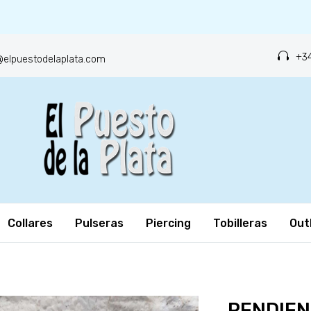
+34
o@elpuestodelaplata.com
Collares
Pulseras
Piercing
Tobilleras
Out
PENDIEN