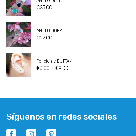
ANILLO DHELI
€
25.00
ANILLO DOHA
€
22.00
Pendiente BUTTAM
-
€
3.00
€
9.00
Síguenos en redes sociales