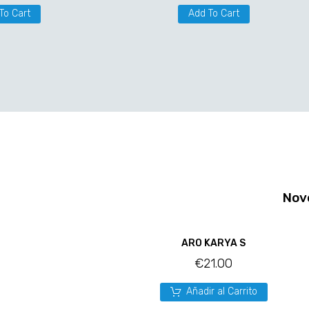
To Cart
Add To Cart
Nov
ARO KARYA S
€
21.00
Añadir al Carrito