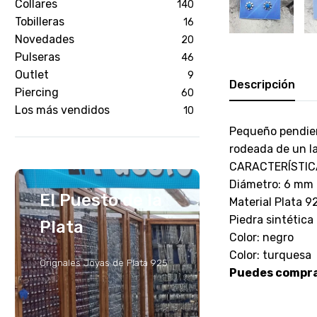
Collares
140
Tobilleras
16
Novedades
20
Pulseras
46
Outlet
9
Descripción
Piercing
60
Los más vendidos
10
Pequeño pendien
rodeada de un la
CARACTERÍSTIC
Diámetro: 6 mm
El Puesto de la
Material Plata 9
Piedra sintética
Plata
Color: negro
Color: turquesa
Orignales Joyas de Plata 925
Puedes comprar