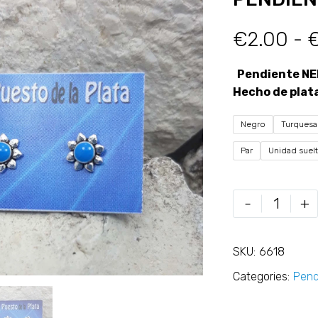
€
2.00
-
Pendiente NE
Hecho de plat
Negro
Turquesa
Par
Unidad suel
-
+
SKU:
6618
Categories:
Pend