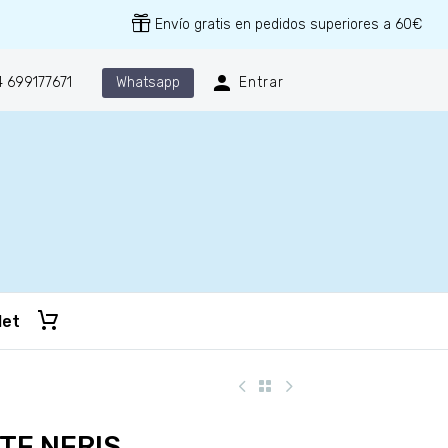
Envío gratis en pedidos superiores a 60€
Whatsapp
 699177671
Entrar
let
TE NERIS