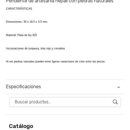
Pendiente de artesanía nepalí con piedras naturales
CARACTERÍSTICAS
Dimensiones: 30 x 18.5 x 3.5 mm
Material: Plata de ley 925
Incrustaciones de turquesa, ónix rojo y cornalina
Al ser piedras naturales pueden tener ligeras variaciones de color entre las piezas.
Especificaciones
Catálogo