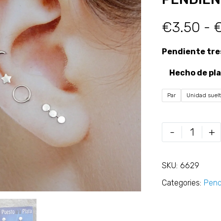
€
3.50
-
Pendiente tre
Hecho de pla
Par
Unidad suel
-
+
SKU:
6629
Categories:
Pend