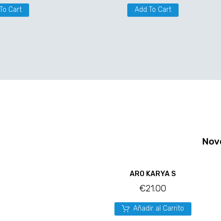
To Cart
Add To Cart
Nov
ARO KARYA S
€
21.00
Añadir al Carrito