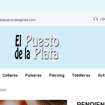
+34
o@elpuestodelaplata.com
Collares
Pulseras
Piercing
Tobilleras
Out
OMMY
PENDIE