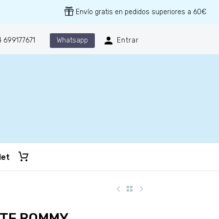
Envío gratis en pedidos superiores a 60€
Whatsapp
 699177671
Entrar
let
NTE ROMMY