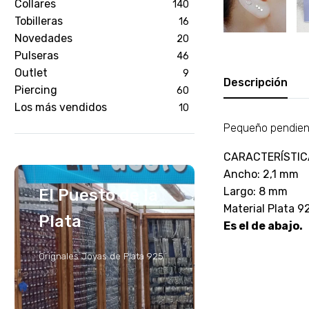
Collares
140
Tobilleras
16
Novedades
20
Pulseras
46
Outlet
9
Descripción
Piercing
60
Los más vendidos
10
Pequeño pendiente
CARACTERÍSTIC
Ancho: 2,1 mm
Largo: 8 mm
El Puesto de la
Material Plata 9
Plata
Es el de abajo.
Orignales Joyas de Plata 925