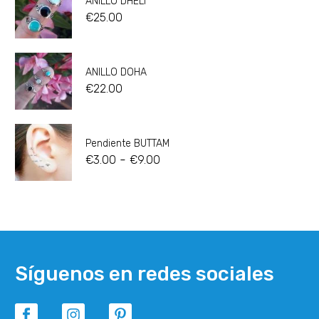
ANILLO DHELI
€
25.00
ANILLO DOHA
€
22.00
Pendiente BUTTAM
-
€
3.00
€
9.00
Síguenos en redes sociales