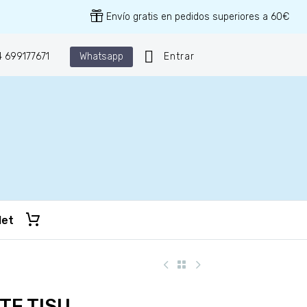
Envío gratis en pedidos superiores a 60€
Whatsapp
 699177671
Entrar
let
TE TISU