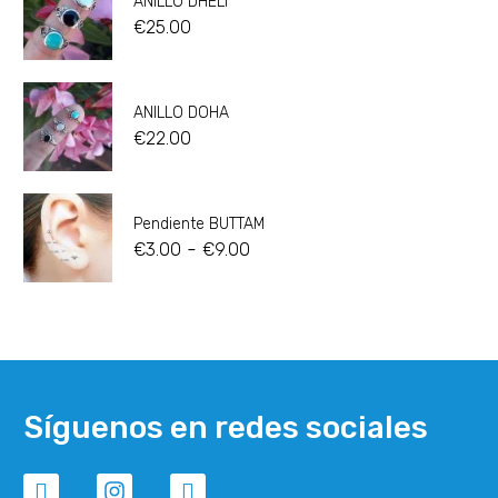
ANILLO DHELI
€
25.00
ANILLO DOHA
€
22.00
Pendiente BUTTAM
-
€
3.00
€
9.00
Síguenos en redes sociales