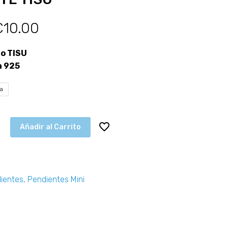
€
10.00
o TISU
a 925
ta
Añadir al Carrito
ientes
,
Pendientes Mini