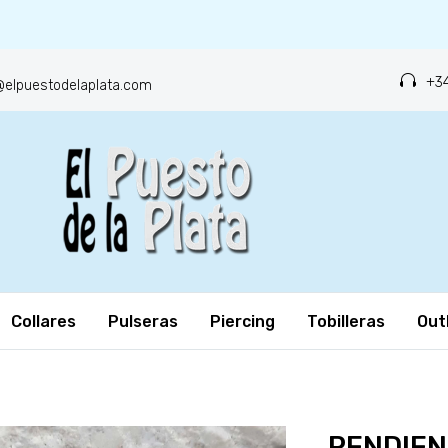
+34
o@elpuestodelaplata.com
Collares
Pulseras
Piercing
Tobilleras
Out
PENDIEN