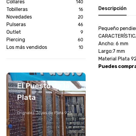
Collares
140
Descripción
Tobilleras
16
Novedades
20
Pulseras
46
Pequeño pendient
Outlet
9
CARACTERÍSTIC
Piercing
60
Ancho: 6 mm
Los más vendidos
10
Largo:7 mm
Material Plata 9
Puedes comprar
El Puesto de la
Plata
Orignales Joyas de Plata 925