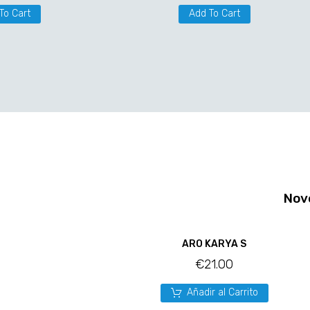
To Cart
Add To Cart
Nov
ARO KARYA S
€
21.00
Añadir al Carrito