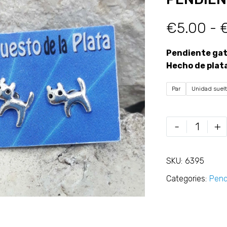
€
5.00
-
Pendiente gat
Hecho de plat
Par
Unidad suel
-
+
SKU:
6395
Categories:
Pend