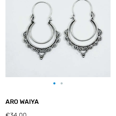
ARO WAIYA
€
34.00