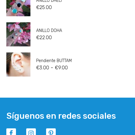
ANILLO DHELI
€
25.00
ANILLO DOHA
€
22.00
Pendiente BUTTAM
-
€
3.00
€
9.00
Síguenos en redes sociales