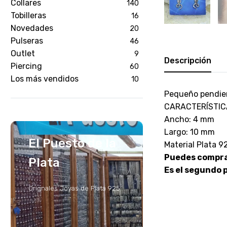
Collares
140
Tobilleras
16
Novedades
20
Pulseras
46
Outlet
9
Descripción
Piercing
60
Los más vendidos
10
Pequeño pendient
CARACTERÍSTIC
Ancho: 4 mm
Largo: 10 mm
El Puesto de la
Material Plata 9
Puedes comprar
Plata
Es el segundo p
Orignales Joyas de Plata 925