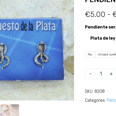
€
5.00
-
Pendiente se
Plata de ley
Par
Unidad suel
-
+
SKU:
8208
Categories:
Pend