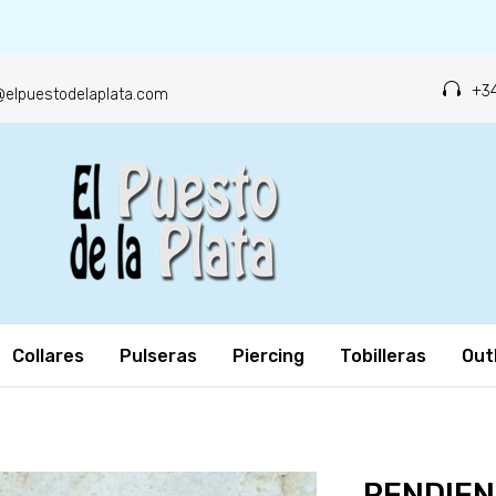
+34
o@elpuestodelaplata.com
Collares
Pulseras
Piercing
Tobilleras
Out
PENDIEN