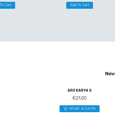
To Cart
Add To Cart
Nov
ARO KARYA S
€
21.00
Añadir al Carrito