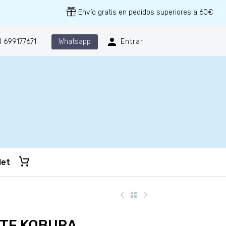
Envío gratis en pedidos superiores a 60€
Whatsapp
 699177671
Entrar
let
TE KOBURA