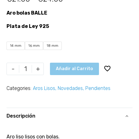
Aro bolas BALLE
Plata de Ley 925
14 mm
16 mm
18 mm
-
+
Añadir al Carrito
Categories:
Aros Lisos
,
Novedades
,
Pendientes
Descripción
Aro liso lisos con bolas.