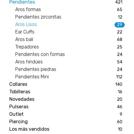
Pendientes
421
Aros formas
65
Pendientes zirconitas
12
Aros Lisos
29
Ear Cuffs
22
Aros bali
68
Trepadores
25
Pendientes con formas
24
Aros hindúes
54
Pendientes piedras
24
Pendientes Mini
112
Collares
140
Tobilleras
16
Novedades
20
Pulseras
46
Outlet
9
Piercing
60
Los más vendidos
10