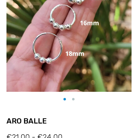
ARO BALLE
€
21.00
-
€
24.00